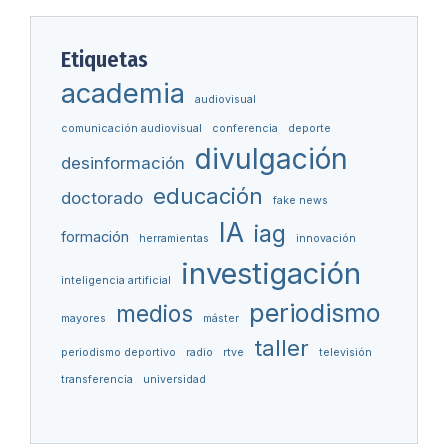
Etiquetas
academia
audiovisual
comunicación audiovisual
conferencia
deporte
divulgación
desinformación
educación
doctorado
fake news
IA
iag
formación
herramientas
innovación
investigación
inteligencia artificial
periodismo
medios
mayores
máster
taller
periodismo deportivo
radio
rtve
televisión
transferencia
universidad